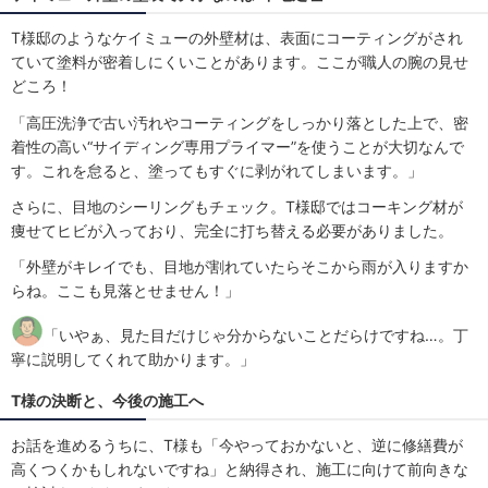
T様邸のようなケイミューの外壁材は、表面にコーティングがされ
ていて塗料が密着しにくいことがあります。ここが職人の腕の見せ
どころ！
「高圧洗浄で古い汚れやコーティングをしっかり落とした上で、密
着性の高い“サイディング専用プライマー”を使うことが大切なんで
す。これを怠ると、塗ってもすぐに剥がれてしまいます。」
さらに、目地のシーリングもチェック。T様邸ではコーキング材が
痩せてヒビが入っており、完全に打ち替える必要がありました。
「外壁がキレイでも、目地が割れていたらそこから雨が入りますか
らね。ここも見落とせません！」
「いやぁ、見た目だけじゃ分からないことだらけですね…。丁
寧に説明してくれて助かります。」
T様の決断と、今後の施工へ
お話を進めるうちに、T様も「今やっておかないと、逆に修繕費が
高くつくかもしれないですね」と納得され、施工に向けて前向きな