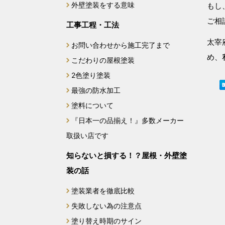
外壁塗装をする意味
もし
2024年9月
ご相
工事工程・工法
2024年8月
太宰
お問い合わせから施工完了まで
め、
こだわりの屋根塗装
2024年7月
2色塗り塗装
最強の防水加工
2024年6月
塗料について
2024年5月
『日本一の品揃え！』多数メーカー
取扱い店です
2024年4月
知らないと損する！？屋根・外壁塗
2024年3月
装の話
2024年2月
塗装業者を徹底比較
失敗しない為の注意点
2024年1月
塗り替え時期のサイン