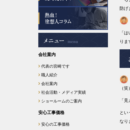
防げ
2025年6月
2025年5月
「は
2025年4月
りま
会社案内
2025年3月
代表の宮崎です
2025年2月
職人紹介
2025年1月
会社案内
（笑
社会活動・メディア実績
2024年12月
「見
ショールームのご案内
2024年11月
安心工事価格
とい
なり
安心の工事価格
2024年10月