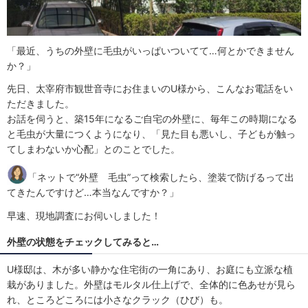
「最近、うちの外壁に毛虫がいっぱいついてて…何とかできません
か？」
先日、太宰府市観世音寺にお住まいのU様から、こんなお電話をい
ただきました。
お話を伺うと、築15年になるご自宅の外壁に、毎年この時期になる
と毛虫が大量につくようになり、「見た目も悪いし、子どもが触っ
てしまわないか心配」とのことでした。
「ネットで“外壁 毛虫”って検索したら、塗装で防げるって出
てきたんですけど…本当なんですか？」
早速、現地調査にお伺いしました！
外壁の状態をチェックしてみると…
U様邸は、木が多い静かな住宅街の一角にあり、お庭にも立派な植
栽がありました。外壁はモルタル仕上げで、全体的に色あせが見ら
れ、ところどころには小さなクラック（ひび）も。