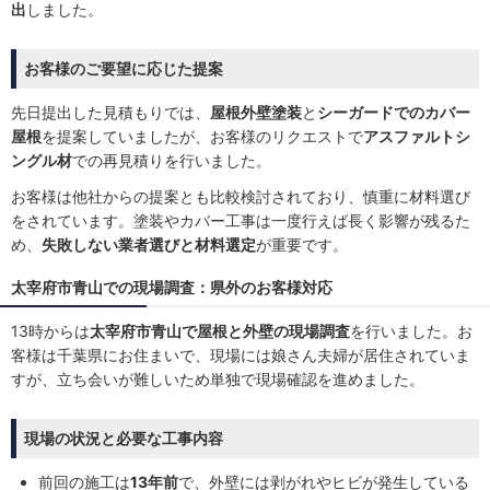
出
しました。
お客様のご要望に応じた提案
先日提出した見積もりでは、
屋根外壁塗装
と
シーガードでのカバー
屋根
を提案していましたが、お客様のリクエストで
アスファルトシ
ングル材
での再見積りを行いました。
お客様は他社からの提案とも比較検討されており、慎重に材料選び
をされています。塗装やカバー工事は一度行えば長く影響が残るた
め、
失敗しない業者選びと材料選定
が重要です。
太宰府市青山での現場調査：県外のお客様対応
13時からは
太宰府市青山で屋根と外壁の現場調査
を行いました。お
客様は千葉県にお住まいで、現場には娘さん夫婦が居住されていま
すが、立ち会いが難しいため単独で現場確認を進めました。
現場の状況と必要な工事内容
前回の施工は
13年前
で、外壁には剥がれやヒビが発生している