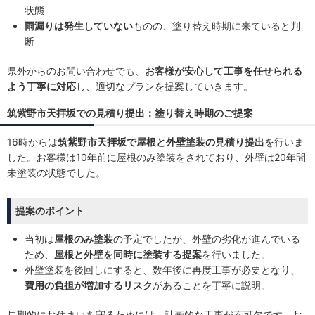
状態
雨漏りは発生していない
ものの、塗り替え時期に来ていると判
断
県外からのお問い合わせでも、
お客様が安心して工事を任せられる
よう丁寧に対応
し、適切なプランを提案していきます。
筑紫野市天拝坂での見積り提出：塗り替え時期のご提案
16時からは
筑紫野市天拝坂で屋根と外壁塗装の見積り提出
を行いま
した。お客様は10年前に屋根のみ塗装をされており、外壁は20年間
未塗装の状態でした。
提案のポイント
当初は
屋根のみ塗装
の予定でしたが、外壁の劣化が進んでいる
ため、
屋根と外壁を同時に塗装する提案
を行いました。
外壁塗装を後回しにすると、数年後に再度工事が必要となり、
費用の負担が増加するリスク
があることを丁寧に説明。
長期的にお住まいを守るためには、計画的な工事が不可欠です。お