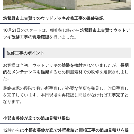
筑紫野市上古賀でのウッドデッキ改修工事の最終確認
10月21日のスタートは、朝礼後10時から
筑紫野市上古賀でウッドデ
ッキ改修工事の現場確認
を行いました。
改修工事のポイント
お客様は当初、ウッドデッキの
塗装を検討
されていましたが、
長期
的なメンテナンスを軽減
するため樹脂素材での改修を選択されまし
た。
最終確認の段階で数か所手直しが必要な箇所を発見し、昨日手直し
を完了しています。本日現場を再確認し問題がなければ
工事完了
と
なります。
小郡市美鈴が丘での追加見積り提出
12時からは
小郡市美鈴が丘で外壁塗装と屋根工事の追加見積りを提