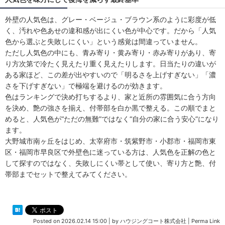
外壁の人気色は、グレー・ベージュ・ブラウン系のように彩度が低
く、汚れや色あせの違和感が出にくい色が中心です。だから「人気
色から選ぶと失敗しにくい」という感覚は間違っていません。
ただし人気色の中にも、青み寄り・黄み寄り・赤み寄りがあり、寄
り方次第で冷たく見えたり重く見えたりします。日当たりの違いが
ある家ほど、この差が出やすいので「明るさを上げすぎない」「濃
さを下げすぎない」で極端を避けるのが効きます。
色はランキングで決め打ちするより、家と近所の雰囲気に合う方向
を決め、艶の強さを揃え、付帯部を白か黒で整える。この順でまと
めると、人気色が“ただの無難”ではなく“自分の家に合う安心”になり
ます。
大野城市南ヶ丘をはじめ、太宰府市・筑紫野市・小郡市・福岡市東
区・福岡市早良区で外壁色に迷っている方は、人気色を正解の色と
して探すのではなく、失敗しにくい帯として使い、寄り方と艶、付
帯部までセットで整えてみてください。
Posted on
2026.02.14 15:00
|
by
ハウジングコート株式会社
|
Perma Link