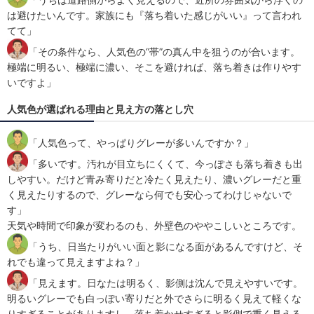
は避けたいんです。家族にも『落ち着いた感じがいい』って言われ
てて」
「その条件なら、人気色の“帯”の真ん中を狙うのが合います。
極端に明るい、極端に濃い、そこを避ければ、落ち着きは作りやす
いですよ」
人気色が選ばれる理由と見え方の落とし穴
「人気色って、やっぱりグレーが多いんですか？」
「多いです。汚れが目立ちにくくて、今っぽさも落ち着きも出
しやすい。だけど青み寄りだと冷たく見えたり、濃いグレーだと重
く見えたりするので、グレーなら何でも安心ってわけじゃないで
す」
天気や時間で印象が変わるのも、外壁色のややこしいところです。
「うち、日当たりがいい面と影になる面があるんですけど、そ
れでも違って見えますよね？」
「見えます。日なたは明るく、影側は沈んで見えやすいです。
明るいグレーでも白っぽい寄りだと外でさらに明るく見えて軽くな
りすぎることがありますし、落ち着かせすぎると影側で重く見える