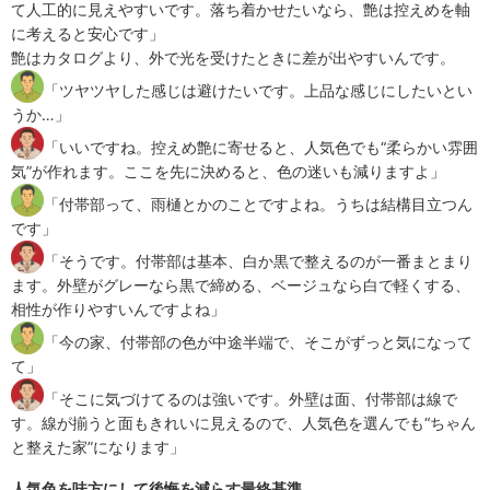
て人工的に見えやすいです。落ち着かせたいなら、艶は控えめを軸
に考えると安心です」
艶はカタログより、外で光を受けたときに差が出やすいんです。
「ツヤツヤした感じは避けたいです。上品な感じにしたいとい
うか…」
「いいですね。控えめ艶に寄せると、人気色でも“柔らかい雰囲
気”が作れます。ここを先に決めると、色の迷いも減りますよ」
「付帯部って、雨樋とかのことですよね。うちは結構目立つん
です」
「そうです。付帯部は基本、白か黒で整えるのが一番まとまり
ます。外壁がグレーなら黒で締める、ベージュなら白で軽くする、
相性が作りやすいんですよね」
「今の家、付帯部の色が中途半端で、そこがずっと気になって
て」
「そこに気づけてるのは強いです。外壁は面、付帯部は線で
す。線が揃うと面もきれいに見えるので、人気色を選んでも“ちゃん
と整えた家”になります」
人気色を味方にして後悔を減らす最終基準