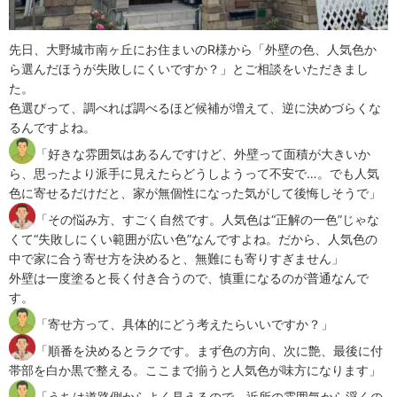
先日、大野城市南ヶ丘にお住まいのR様から「外壁の色、人気色か
ら選んだほうが失敗しにくいですか？」とご相談をいただきまし
た。
色選びって、調べれば調べるほど候補が増えて、逆に決めづらくな
るんですよね。
「好きな雰囲気はあるんですけど、外壁って面積が大きいか
ら、思ったより派手に見えたらどうしようって不安で…。でも人気
色に寄せるだけだと、家が無個性になった気がして後悔しそうで」
「その悩み方、すごく自然です。人気色は“正解の一色”じゃな
くて“失敗しにくい範囲が広い色”なんですよね。だから、人気色の
中で家に合う寄せ方を決めると、無難にも寄りすぎません」
外壁は一度塗ると長く付き合うので、慎重になるのが普通なんで
す。
「寄せ方って、具体的にどう考えたらいいですか？」
「順番を決めるとラクです。まず色の方向、次に艶、最後に付
帯部を白か黒で整える。ここまで揃うと人気色が味方になります」
「うちは道路側からよく見えるので、近所の雰囲気から浮くの