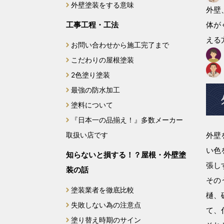
外壁塗装をする意味
外壁
2024年9月
工事工程・工法
体が
える
2024年8月
お問い合わせから施工完了まで
こだわりの屋根塗装
2024年7月
2色塗り塗装
最強の防水加工
2024年6月
塗料について
2024年5月
『日本一の品揃え！』多数メーカー
取扱い店です
外壁
2024年4月
い色
知らないと損する！？屋根・外壁塗
2024年3月
張し
装の話
その
2024年2月
塗装業者を徹底比較
樋、
失敗しない為の注意点
て、
2024年1月
塗り替え時期のサイン