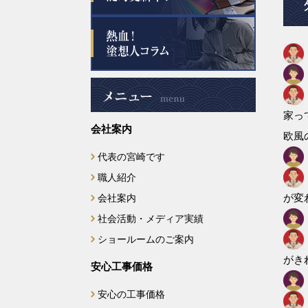
2025年6月
2025年5月
2025年4月
家っ
会社案内
2025年3月
欧風
代表の宮崎です
2025年2月
職人紹介
2025年1月
が変
会社案内
社会活動・メディア実績
2024年12月
ショールームのご案内
がき
2024年11月
安心工事価格
安心の工事価格
2024年10月