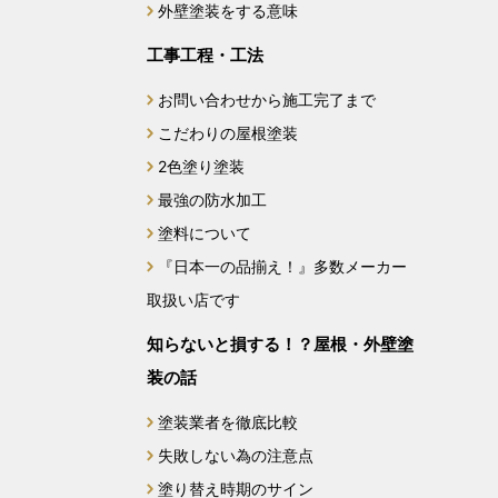
外壁塗装をする意味
2024年9月
工事工程・工法
2024年8月
お問い合わせから施工完了まで
こだわりの屋根塗装
2024年7月
2色塗り塗装
最強の防水加工
2024年6月
塗料について
2024年5月
『日本一の品揃え！』多数メーカー
取扱い店です
2024年4月
知らないと損する！？屋根・外壁塗
2024年3月
装の話
2024年2月
塗装業者を徹底比較
失敗しない為の注意点
2024年1月
塗り替え時期のサイン