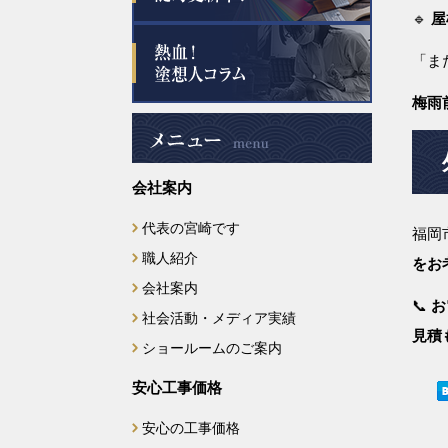
🔹
屋
2025年6月
「ま
2025年5月
梅雨
2025年4月
会社案内
2025年3月
代表の宮崎です
福岡
2025年2月
職人紹介
をお
2025年1月
会社案内
📞
お
社会活動・メディア実績
2024年12月
見積
ショールームのご案内
2024年11月
安心工事価格
安心の工事価格
2024年10月