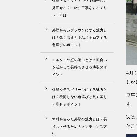
外壁塗装のタイミングで物干しも
見直せる？一緒に工事をするメリ
ットとは
外壁をモカブラウンにする魅力と
は？落ち着きと上品さを両立する
色選びのポイント
モルタル外壁の魅力とは？風合い
を活かして長持ちさせる塗装のポ
4月
イント
しか
外壁をモスグリーンにする魅力と
毎年
は？後悔しない色選びと長く美し
す。
く見せるポイント
実は
木材を使った外壁の魅力とは？長
そこ
持ちさせるためのメンテナンス方
法